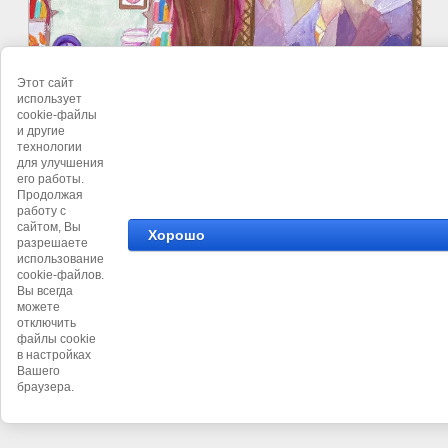
Этот сайт
использует
cookie-файлы
и другие
технологии
для улучшения
его работы.
Продолжая
работу с
сайтом, Вы
Хорошо
разрешаете
использование
cookie-файлов.
Вы всегда
можете
отключить
файлы cookie
в настройках
Вашего
©
МЕЖДУНАРОДНЫЙ КОНКУРС ДЕТСКОГО РИСУНКА
браузера.
"МЫ В ОТВЕТЕ ЗА ТЕХ КОГО, ПРИРУЧИЛИ...!"