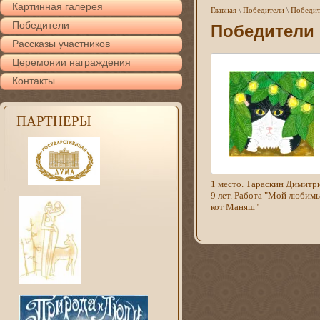
Картинная галерея
Главная
\
Победители
\
Победит
Победители
Победители 
Рассказы участников
Церемонии награждения
Контакты
ПАРТНЕРЫ
1 место. Тараскин Димитр
9 лет. Работа "Мой любим
кот Маняш"